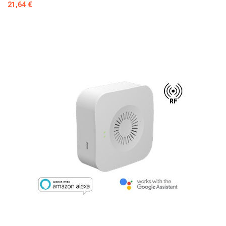
Prezzo
21,64 €