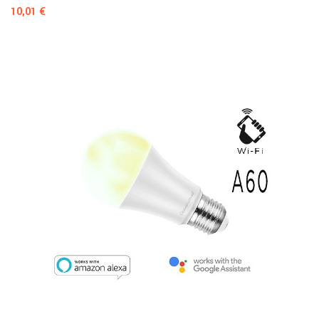
Prezzo
10,01 €