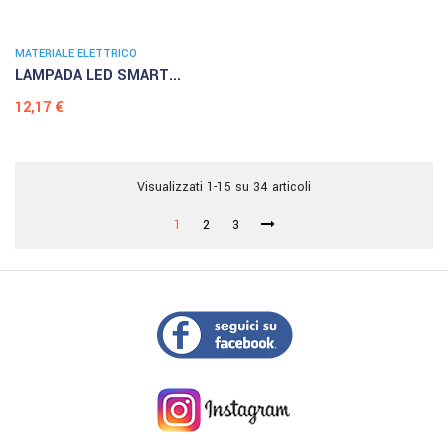
MATERIALE ELETTRICO
LAMPADA LED SMART...
Prezzo
12,17 €
Visualizzati 1-15 su 34 articoli
1
2
3