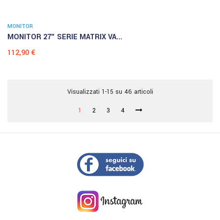
MONITOR
MONITOR 27" SERIE MATRIX VA...
Prezzo
112,90 €
Visualizzati 1-15 su 46 articoli
1
2
3
4