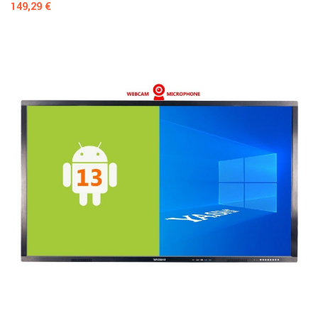
Prezzo
149,29 €