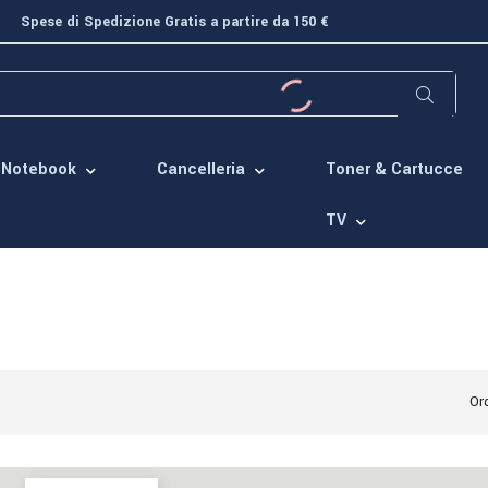
Spese di Spedizione Gratis a partire da 150 €
Toner & Cartucce
Notebook
Cancelleria
TV
Ord