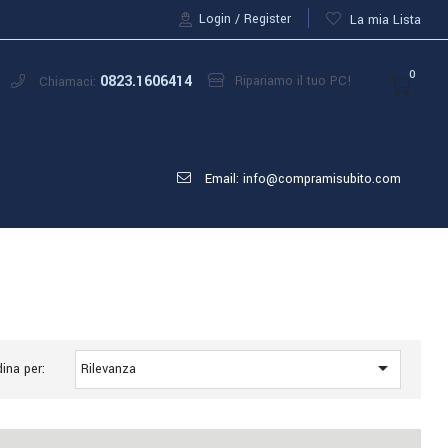
Login
Register
La mia Lista
0
0823.1606414
Ripariamo il tuo PC!
Chiamaci:
Email: info@compramisubito.com

ina per:
Rilevanza