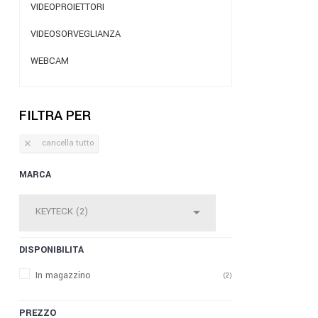
VIDEOPROIETTORI
VIDEOSORVEGLIANZA
WEBCAM
FILTRA PER
cancella tutto

MARCA

KEYTECK (2)
DISPONIBILITÀ
In magazzino
(2)
PREZZO