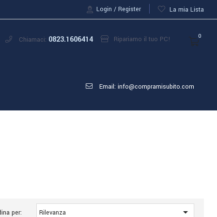
Login
Register
La mia Lista
0
0823.1606414
Ripariamo il tuo PC!
Chiamaci:
Email: info@compramisubito.com

ina per:
Rilevanza