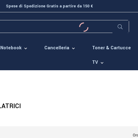
Spese di Spedizione Gratis a partire da 150 €
Toner & Cartucce
Notebook
Cancelleria
TV
ATRICI
Ord