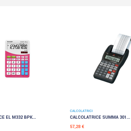
CALCOLATRICI
E EL M332 BPK...
CALCOLATRICE SUMMA 301...
Prezzo
57,28 €