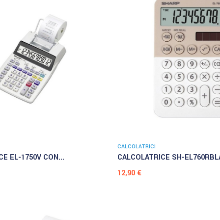
CALCOLATRICI
E EL-1750V CON...
CALCOLATRICE SH-EL760RBLA
Prezzo
12,90 €