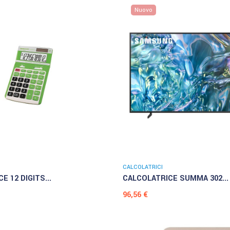
Nuovo
CALCOLATRICI
E 12 DIGITS...
CALCOLATRICE SUMMA 302...
Prezzo
96,56 €