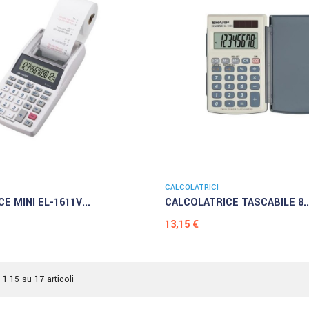
CALCOLATRICI
E MINI EL-1611V...
CALCOLATRICE TASCABILE 8..
Prezzo
13,15 €
 1-15 su 17 articoli