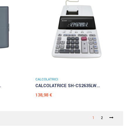
CALCOLATRICI
.
CALCOLATRICE SH-CS2635LW...
Prezzo
138,98 €
1
2