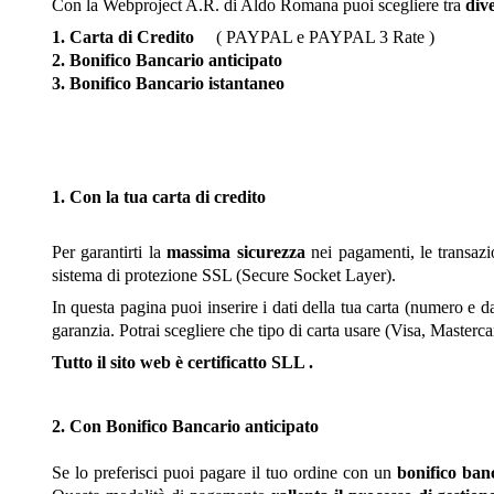
Con la Webproject A.R. di Aldo Romana puoi scegliere tra
div
1. Carta di Credito
( PAYPAL e PAYPAL 3 Ra
2. Bonifico Bancario anticipato
3. Bonifico Bancario
istantaneo
1. Con la tua carta di credito
Per garantirti la
massima sicurezza
nei pagamenti, le transazio
sistema di protezione SSL (Secure Socket Layer).
In questa pagina puoi inserire i dati della tua carta (numero e
garanzia. Potrai scegliere che tipo di carta usare (Visa, Master
Tutto il sito web è certificatto SLL .
2. Con Bonifico Bancari
o
anticipato
Se lo preferisci puoi pagare il tuo ordine con un
bonifico ban