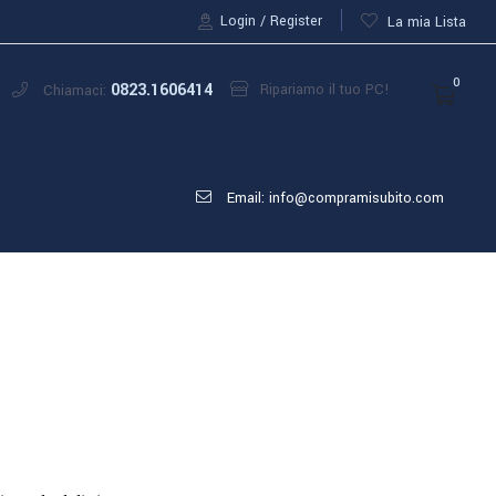
Login
Register
La mia Lista
0
0823.1606414
Ripariamo il tuo PC!
Chiamaci:
Email: info@compramisubito.com