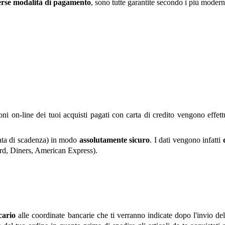
erse modalità di pagamento
, sono tutte garantite secondo i più modern
te )
ni on-line dei tuoi acquisti pagati con carta di credito vengono effett
 data di scadenza) in modo
assolutamente sicuro
. I dati vengono infatti
card, Diners, American Express).
cario
alle coordinate bancarie che ti verranno indicate dopo l'invio dell