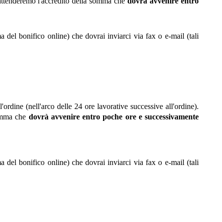
i attenderemo l'accredito della somma che
dovrà avvenire entro
del bonifico online) che dovrai inviarci via fax o e-mail (tali
'ordine (nell'arco delle 24 ore lavorative successive all'ordine).
somma che
dovrà avvenire entro poche ore e successivamente
del bonifico online) che dovrai inviarci via fax o e-mail (tali