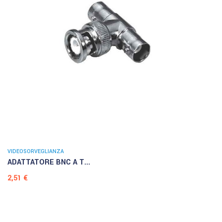
VIDEOSORVEGLIANZA
ADATTATORE BNC A T...
Prezzo
2,51 €