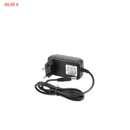
Prezzo
60,05 €