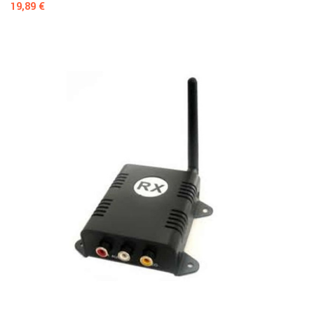
Prezzo
19,89 €