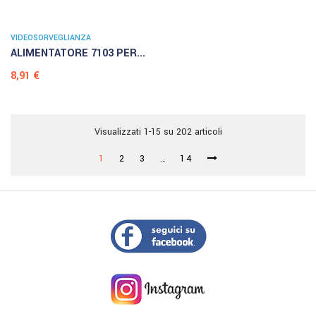
VIDEOSORVEGLIANZA
ALIMENTATORE 7103 PER...
Prezzo
8,91 €
Visualizzati 1-15 su 202 articoli
1
2
3
…
14