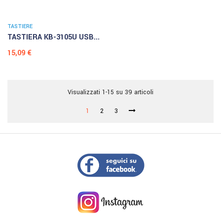
TASTIERE
TASTIERA KB-3105U USB...
Prezzo
15,09 €
Visualizzati 1-15 su 39 articoli
1
2
3