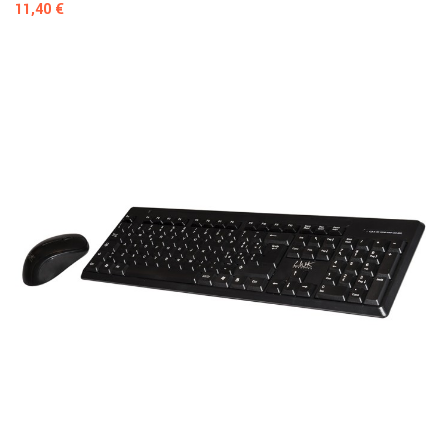
Prezzo
11,40 €