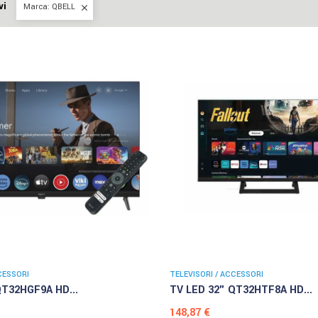
vi
Marca: QBELL

CESSORI
TELEVISORI / ACCESSORI
QT32HGF9A HD...
TV LED 32" QT32HTF8A HD...
Prezzo
148,87 €