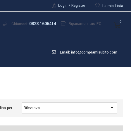
Login
Register
La mia Lista
0
0823.1606414
Ripariamo il tuo PC!
Chiamaci:
Email: info@compramisubito.com

ina per:
Rilevanza