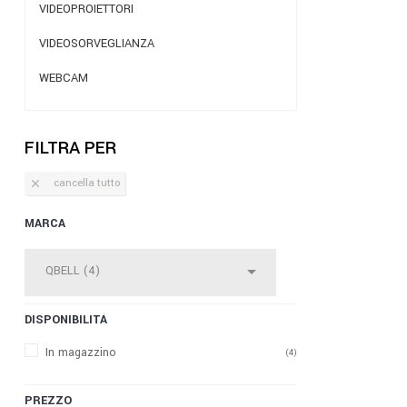
VIDEOPROIETTORI
VIDEOSORVEGLIANZA
WEBCAM
FILTRA PER
cancella tutto

MARCA

DISPONIBILITÀ
In magazzino
(4)
PREZZO