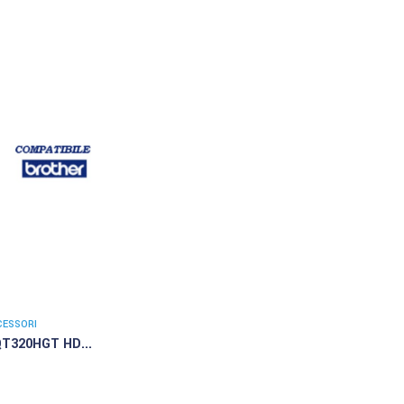
CESSORI
QT320HGT HD...