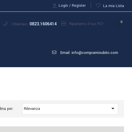
Login
Register
La mia Lista
0
0823.1606414
Ripariamo il tuo PC!
Chiamaci:
Email: info@compramisubito.com

ina per:
Rilevanza