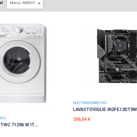
vi
Marca: INDESIT

ELETTRODOMESTICI
LAVASTOVIGLIE IN2FE13DT9W.
ICI
Prezzo
356,54 €
TWC 71296 W IT...