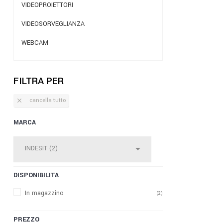
VIDEOPROIETTORI
VIDEOSORVEGLIANZA
WEBCAM
FILTRA PER
cancella tutto

MARCA

INDESIT (2)
DISPONIBILITÀ
In magazzino
(2)
PREZZO