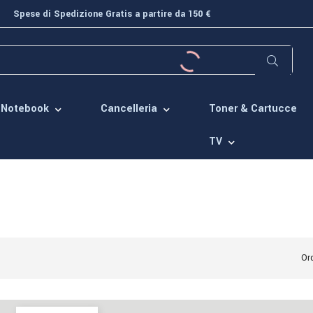
Spese di Spedizione Gratis a partire da 150 €
Toner & Cartucce
Notebook
Cancelleria
TV
Ord