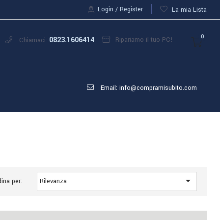
Login
Register
La mia Lista
0
0823.1606414
Ripariamo il tuo PC!
Chiamaci:
Email: info@compramisubito.com

ina per:
Rilevanza