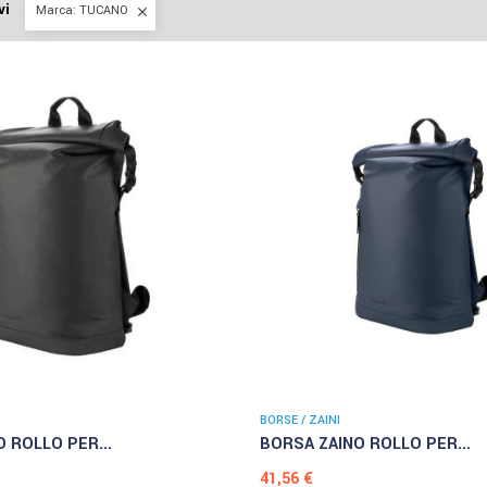
vi
Marca: TUCANO

BORSE / ZAINI
 ROLLO PER...
BORSA ZAINO ROLLO PER...
Prezzo
41,56 €