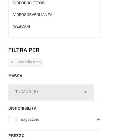
VIDEOPROIETTORI
VIDEOSORVEGLIANZA
WEBCAM
FILTRA PER
cancella tutto

MARCA

DISPONIBILITÀ
In magazzino
(6)
PREZZO