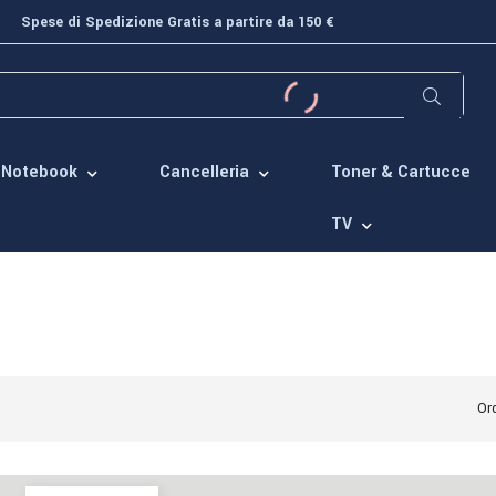
Spese di Spedizione Gratis a partire da 150 €
Toner & Cartucce
Notebook
Cancelleria
TV
Ord