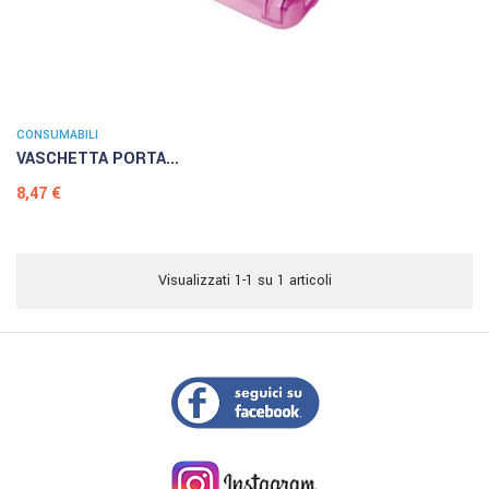
CONSUMABILI
VASCHETTA PORTA...
Prezzo
8,47 €
Visualizzati 1-1 su 1 articoli