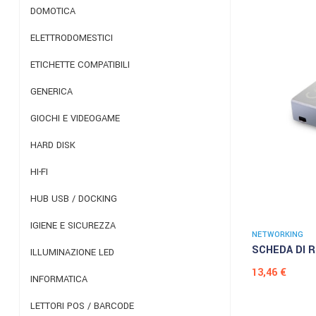
DOMOTICA
ELETTRODOMESTICI
ETICHETTE COMPATIBILI
GENERICA
GIOCHI E VIDEOGAME
HARD DISK
HI-FI
HUB USB / DOCKING
IGIENE E SICUREZZA
NETWORKING
SCHEDA DI R
ILLUMINAZIONE LED
Prezzo
13,46 €
INFORMATICA
LETTORI POS / BARCODE