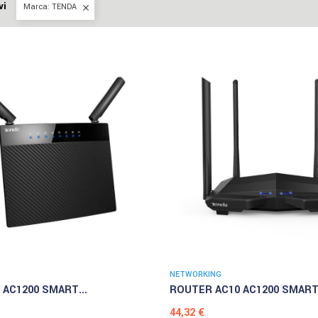
vi
Marca: TENDA

NETWORKING
AC1200 SMART...
ROUTER AC10 AC1200 SMART.
Prezzo
44,32 €