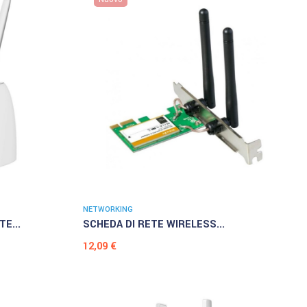
NETWORKING
E...
SCHEDA DI RETE WIRELESS...
Prezzo
12,09 €