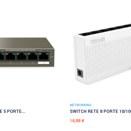
NETWORKING
 5 PORTE...
SWITCH RETE 8 PORTE 10/100
Prezzo
16,88 €