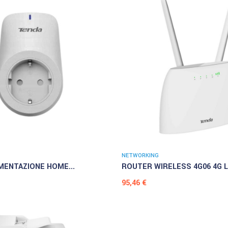
NETWORKING
IMENTAZIONE HOME...
ROUTER WIRELESS 4G06 4G LT
Prezzo
95,46 €