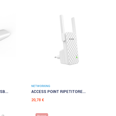
NETWORKING
B...
ACCESS POINT RIPETITORE...
Prezzo
20,78 €
Nuovo