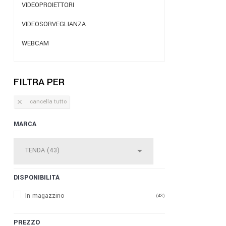
VIDEOPROIETTORI
VIDEOSORVEGLIANZA
WEBCAM
FILTRA PER
cancella tutto

MARCA

DISPONIBILITÀ
In magazzino
(43)
PREZZO