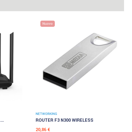
Nuovo
NETWORKING
..
ROUTER F3 N300 WIRELESS
Prezzo
20,86 €