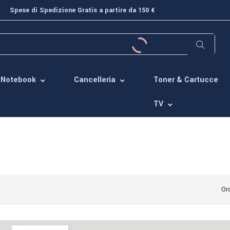
Spese di Spedizione Gratis a partire da 150 €
Toner & Cartucce
Notebook
Cancelleria
TV
Ord