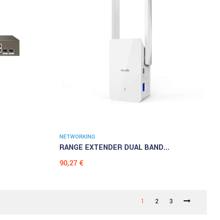
NETWORKING
RANGE EXTENDER DUAL BAND...
Prezzo
90,27 €
1
2
3