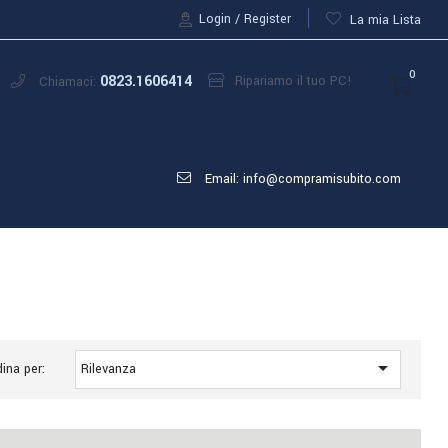
Login
Register
La mia Lista
0
0823.1606414
Ripariamo il tuo PC!
Chiamaci:
Email: info@compramisubito.com

ina per:
Rilevanza