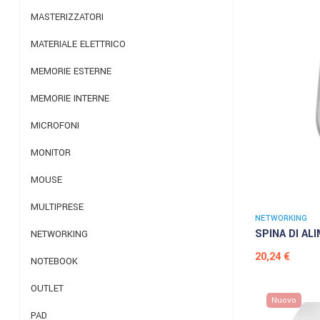
MASTERIZZATORI
MATERIALE ELETTRICO
MEMORIE ESTERNE
MEMORIE INTERNE
MICROFONI
MONITOR
MOUSE
MULTIPRESE
NETWORKING
SPINA DI AL
NETWORKING
Prezzo
20,24 €
NOTEBOOK
OUTLET
Nuovo
PAD