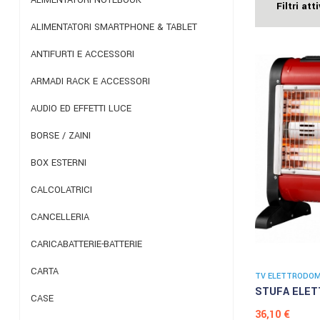
Filtri atti
ALIMENTATORI SMARTPHONE & TABLET
ANTIFURTI E ACCESSORI
ARMADI RACK E ACCESSORI
AUDIO ED EFFETTI LUCE
BORSE / ZAINI
BOX ESTERNI
CALCOLATRICI
CANCELLERIA
CARICABATTERIE-BATTERIE
CARTA
TV ELETTRODOME
STUFA ELETT
CASE
Prezzo
36,10 €