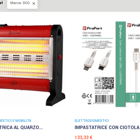
vi
Marca: DCG

STICI E MOBILITÀ
ELETTRODOMESTICI
RICA AL QUARZO...
IMPASTATRICE CON CIOTOLA I
Prezzo
133,33 €