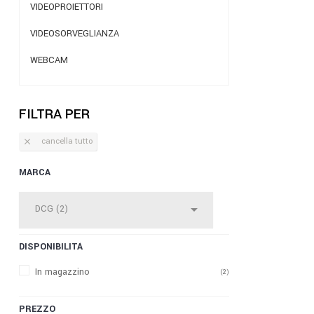
VIDEOPROIETTORI
VIDEOSORVEGLIANZA
WEBCAM
FILTRA PER
cancella tutto

MARCA

DCG (2)
DISPONIBILITÀ
In magazzino
(2)
PREZZO