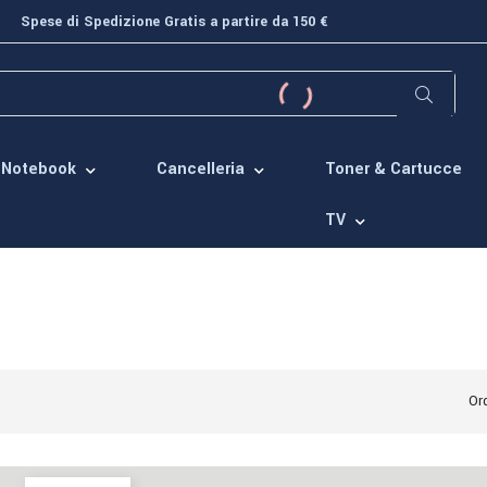
Spese di Spedizione Gratis a partire da 150 €
Toner & Cartucce
Notebook
Cancelleria
TV
Ord