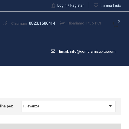
Login
Register
La mia Lista
0
0823.1606414
Ripariamo il tuo PC!
Chiamaci:
Email: info@compramisubito.com

ina per:
Rilevanza