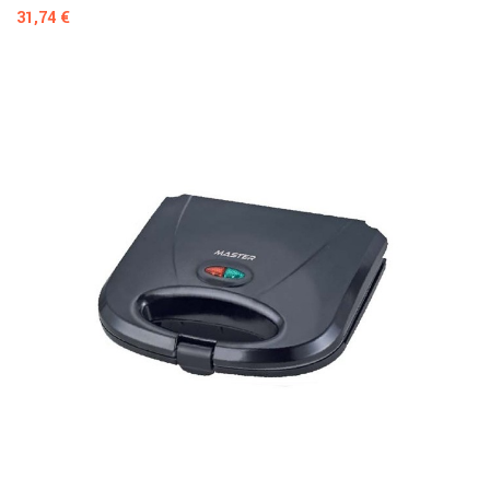
Prezzo
31,74 €