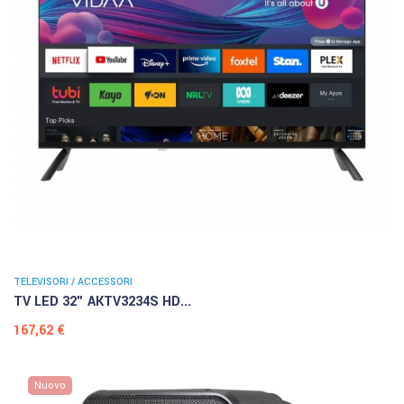
TELEVISORI / ACCESSORI
TV LED 32" AKTV3234S HD...
Prezzo
167,62 €
Nuovo