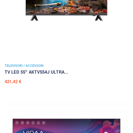
TELEVISORI / ACCESSORI
TV LED 55" AKTV554J ULTRA...
Prezzo
421,42 €