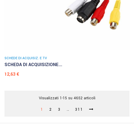
SCHEDE DI ACQUISIZ. E TV
SCHEDA DI ACQUISIZIONE...
Prezzo
12,63 €
Visualizzati 1-15 su 4652 articoli
1
2
3
…
311