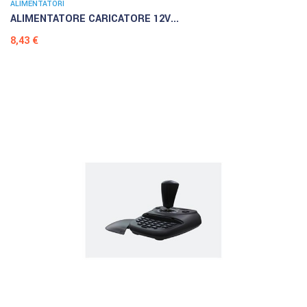
ALIMENTATORI
ALIMENTATORE CARICATORE 12V...
Prezzo
8,43 €