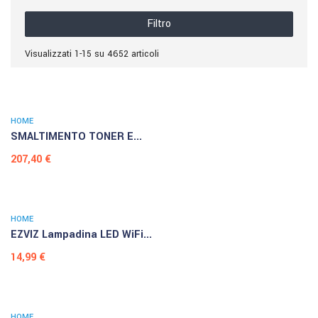
Filtro
Visualizzati 1-15 su 4652 articoli
HOME
SMALTIMENTO TONER E...
Prezzo
207,40 €
HOME
EZVIZ Lampadina LED WiFi...
Prezzo
14,99 €
HOME