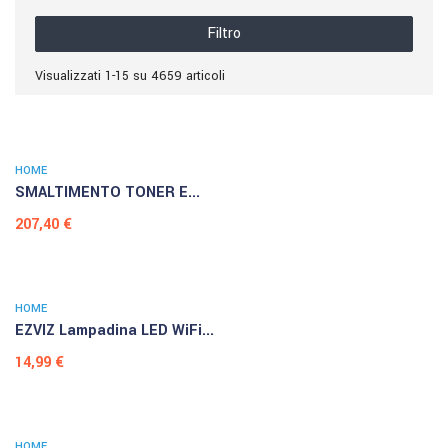
Filtro
Visualizzati 1-15 su 4659 articoli
HOME
SMALTIMENTO TONER E...
Prezzo
207,40 €
HOME
EZVIZ Lampadina LED WiFi...
Prezzo
14,99 €
HOME