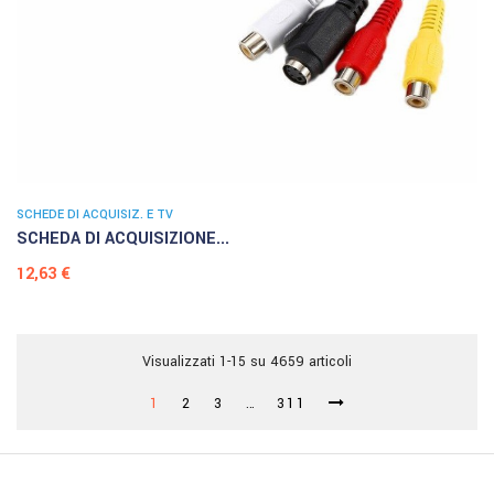
SCHEDE DI ACQUISIZ. E TV
SCHEDA DI ACQUISIZIONE...
Prezzo
12,63 €
Visualizzati 1-15 su 4659 articoli
1
2
3
…
311