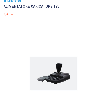
ALIMENTATORI
ALIMENTATORE CARICATORE 12V...
Prezzo
8,43 €