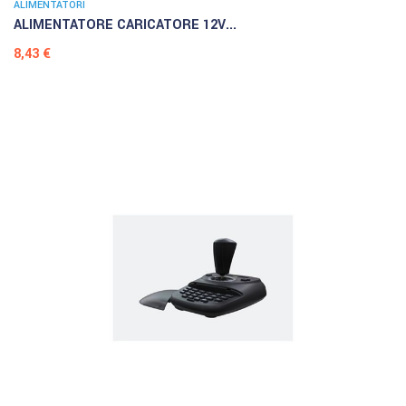
ALIMENTATORI
ALIMENTATORE CARICATORE 12V...
Prezzo
8,43 €