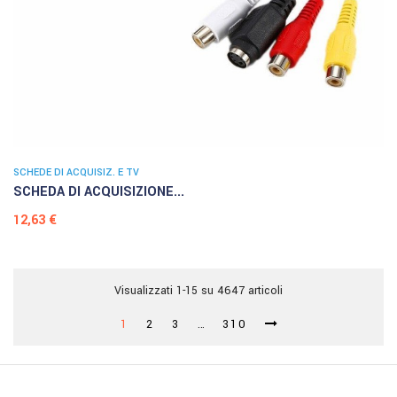
SCHEDE DI ACQUISIZ. E TV
SCHEDA DI ACQUISIZIONE...
Prezzo
12,63 €
Visualizzati 1-15 su 4647 articoli
1
2
3
…
310