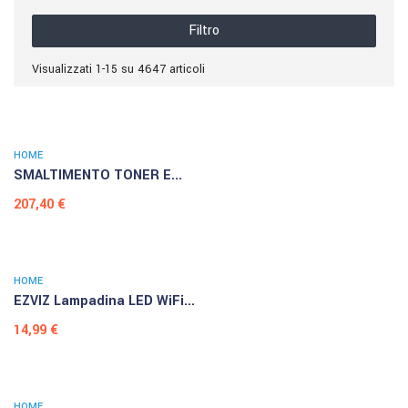
Filtro
Visualizzati 1-15 su 4647 articoli
HOME
SMALTIMENTO TONER E...
Prezzo
207,40 €
HOME
EZVIZ Lampadina LED WiFi...
Prezzo
14,99 €
HOME