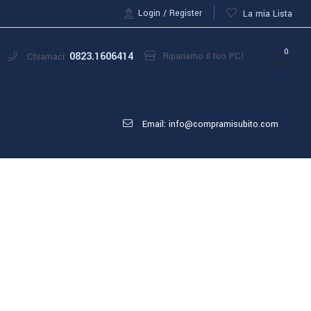
Login
Register
La mia Lista
0
0823.1606414
Ripariamo il tuo PC!
Chiamaci:
Email: info@compramisubito.com