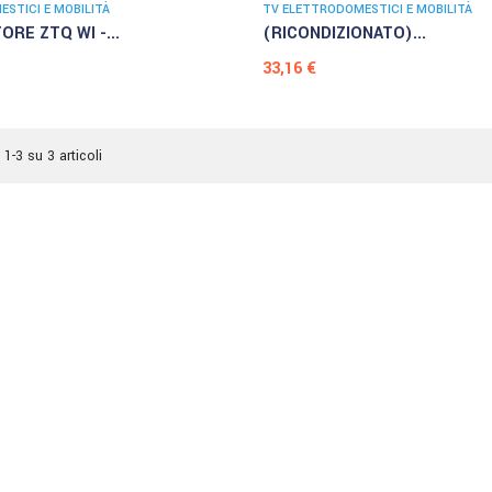
STICI E MOBILITÀ
TV ELETTRODOMESTICI E MOBILITÀ
ORE ZTQ WI -...
(RICONDIZIONATO)...
Prezzo
33,16 €
 1-3 su 3 articoli