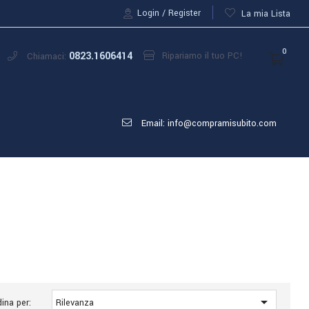
Login
Register
La mia Lista
0
0823.1606414
Ripariamo il tuo PC!
Chiamaci:
Email: info@compramisubito.com

ina per:
Rilevanza