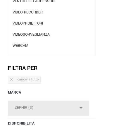
VENTOLE ED ACCESSORI
VIDEO RECORDER
VIDEOPROIETTORI
VIDEOSORVEGLIANZA
WEBCAM
FILTRA PER
cancella tutto

MARCA

ZEPHIR (3)
DISPONIBILITÀ