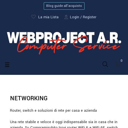
Blog guide all'acquisto
La mia Lista
Login
Register
0
navigazione
☰
Toggle
NETWORKING
Router, switch e soluzioni di rete per casa e azienda
Una rete stabile e veloce è oggi indispensabile sia in casa che in
azienda. Su Compramisubito trovi router WiFi 6 e WiFi 6E, switch