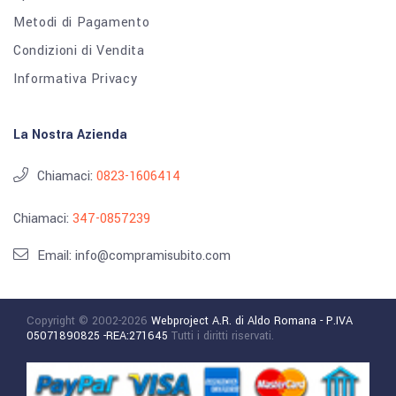
Metodi di Pagamento
Condizioni di Vendita
Informativa Privacy
La Nostra Azienda
Chiamaci:
0823-1606414
Chiamaci:
347-0857239
Email: info@compramisubito.com
Copyright © 2002-2026
Webproject A.R. di Aldo Romana - P.IVA
05071890825 -REA:271645
Tutti i diritti riservati.