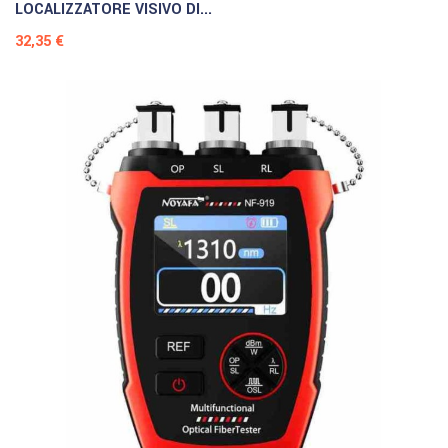
LOCALIZZATORE VISIVO DI...
Prezzo
32,35 €