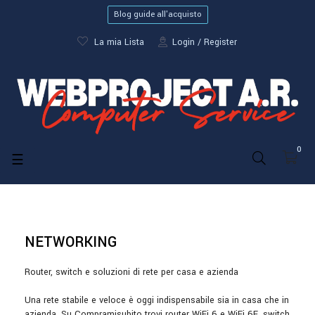
Blog guide all'acquisto
La mia Lista
Login
Register
0
navigazione
☰
Toggle
NETWORKING
Router, switch e soluzioni di rete per casa e azienda
Una rete stabile e veloce è oggi indispensabile sia in casa che in
azienda. Su Compramisubito trovi router WiFi 6 e WiFi 6E, switch