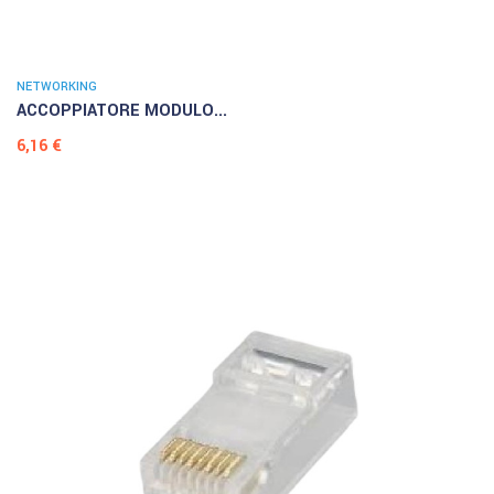
NETWORKING
ACCOPPIATORE MODULO...
Prezzo
6,16 €