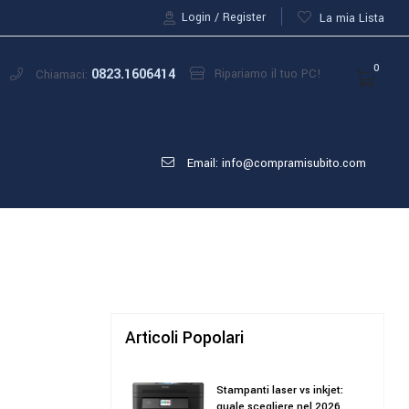
Login
Register
La mia Lista
0
0823.1606414
Ripariamo il tuo PC!
Chiamaci:
Email: info@compramisubito.com
Articoli Popolari
Stampanti laser vs inkjet:
quale scegliere nel 2026