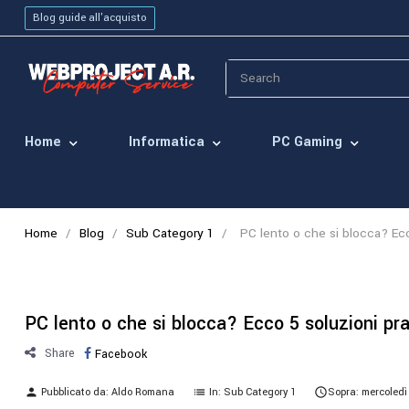
Blog guide all'acquisto
Home
Informatica
PC Gaming
Home
Blog
Sub Category 1
PC lento o che si blocca? Ecco
PC lento o che si blocca? Ecco 5 soluzioni pra
Share
Facebook
Pubblicato da:
Aldo Romana
In:
Sub Category 1
Sopra:
mercoledì
person
list
