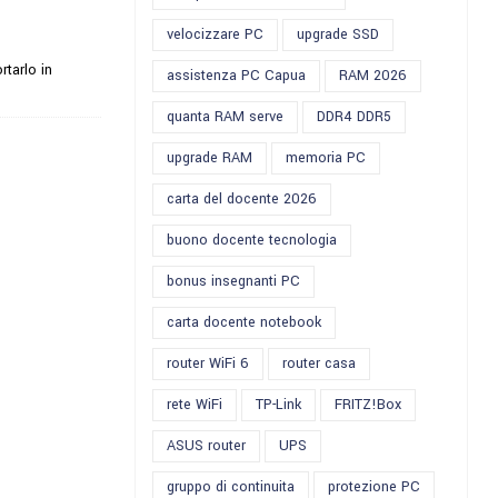
velocizzare PC
upgrade SSD
rtarlo in
assistenza PC Capua
RAM 2026
quanta RAM serve
DDR4 DDR5
upgrade RAM
memoria PC
carta del docente 2026
buono docente tecnologia
bonus insegnanti PC
carta docente notebook
router WiFi 6
router casa
rete WiFi
TP-Link
FRITZ!Box
ASUS router
UPS
gruppo di continuita
protezione PC