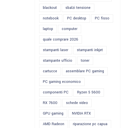
blackout
sbalzi tensione
notebook
PC desktop
PC fisso
laptop
computer
quale comprare 2026
stampanti laser
stampanti inkjet
stampante ufficio
toner
cartucce
assemblare PC gaming
PC gaming economico
componenti PC
Ryzen 5 5600
RX 7600
schede video
GPU gaming
NVIDIA RTX
AMD Radeon
riparazione pc capua