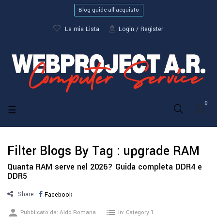
Blog guide all'acquisto
La mia Lista
Login
Register
0
navigazione
☰
Toggle
Filter Blogs By Tag :
upgrade RAM
Quanta RAM serve nel 2026? Guida completa DDR4 e
DDR5
Share
Facebook
person
list
Pubblicato da:
Aldo Romana
In:
Category 1