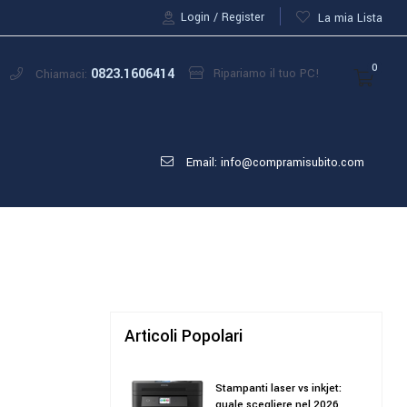
Login
Register
La mia Lista
0
0823.1606414
Ripariamo il tuo PC!
Chiamaci:
Email: info@compramisubito.com
Articoli Popolari
Stampanti laser vs inkjet:
quale scegliere nel 2026