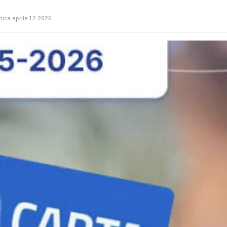
nica
aprile
12
2026