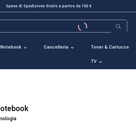
Spese di Spedizione Gratis a partire da 150 €
Toner & Cartucce
Notebook
Cancelleria
TV
notebook
nologia