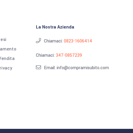
La Nostra Azienda
resi
Chiamaci:
0823-1606414
gamento
Chiamaci:
347-0857239
 Vendita
Email: info@compramisubito.com
rivacy