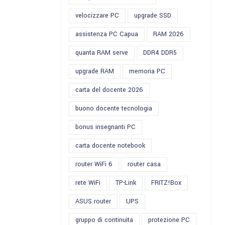
velocizzare PC
upgrade SSD
assistenza PC Capua
RAM 2026
quanta RAM serve
DDR4 DDR5
upgrade RAM
memoria PC
carta del docente 2026
buono docente tecnologia
bonus insegnanti PC
carta docente notebook
router WiFi 6
router casa
rete WiFi
TP-Link
FRITZ!Box
ASUS router
UPS
gruppo di continuita
protezione PC