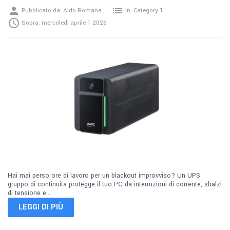
person
list
Pubblicato da:
Aldo Romana
In:
Category 1

Sopra:
mercoledì
aprile
1
2026
Hai mai perso ore di lavoro per un blackout improvviso? Un UPS
gruppo di continuita protegge il tuo PC da interruzioni di corrente, sbalzi
di tensione e...
LEGGI DI PIÙ