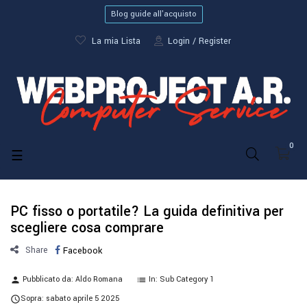
Blog guide all'acquisto
La mia Lista
Login
Register
0
navigazione
☰
Toggle
PC fisso o portatile? La guida definitiva per
scegliere cosa comprare
Share
Facebook
Pubblicato da:
Aldo Romana
In:
Sub Category 1
person
list
Sopra:
sabato
aprile
5
2025
