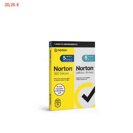
Prezzo
20,26 €