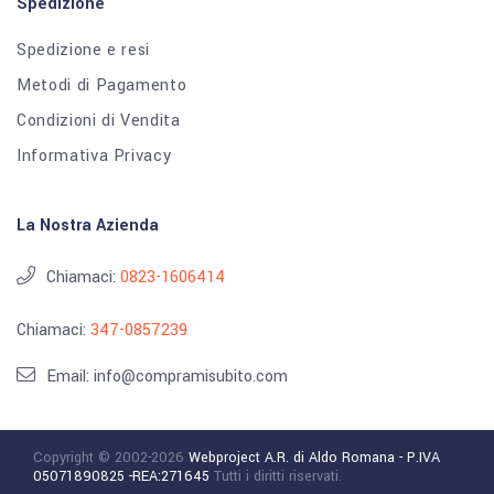
Spedizione
Spedizione e resi
Metodi di Pagamento
Condizioni di Vendita
Informativa Privacy
La Nostra Azienda
Chiamaci:
0823-1606414
Chiamaci:
347-0857239
Email: info@compramisubito.com
Copyright © 2002-2026
Webproject A.R. di Aldo Romana - P.IVA
05071890825 -REA:271645
Tutti i diritti riservati.