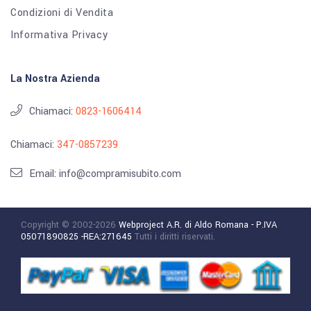
Condizioni di Vendita
Informativa Privacy
La Nostra Azienda
Chiamaci:
0823-1606414
Chiamaci:
347-0857239
Email: info@compramisubito.com
Copyright © 2002-2026
Webproject A.R. di Aldo Romana - P.IVA
05071890825 -REA:271645
Tutti i diritti riservati.