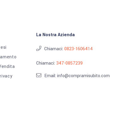
La Nostra Azienda
resi
Chiamaci:
0823-1606414
gamento
Chiamaci:
347-0857239
 Vendita
Email: info@compramisubito.com
rivacy