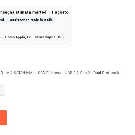
Consegna stimata martedì 11 agosto
esi
Assistenza reale in Italia
5 — Corso Appio, 12 – 81043 Capua (CE)
 - M.2 SATA/NVMe - SSD Enclosure USB 3.2 Gen 2 - Dual Protocollo
O