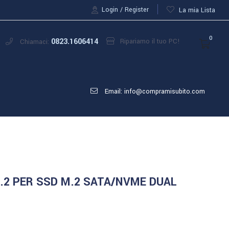
Login
Register
La mia Lista
0
0823.1606414
Ripariamo il tuo PC!
Chiamaci:
Email: info@compramisubito.com
.2 PER SSD M.2 SATA/NVME DUAL