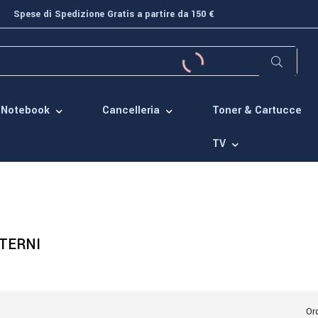
Spese di Spedizione Gratis a partire da 150 €
Toner & Cartucce
Notebook
Cancelleria
TV
TERNI
Ord