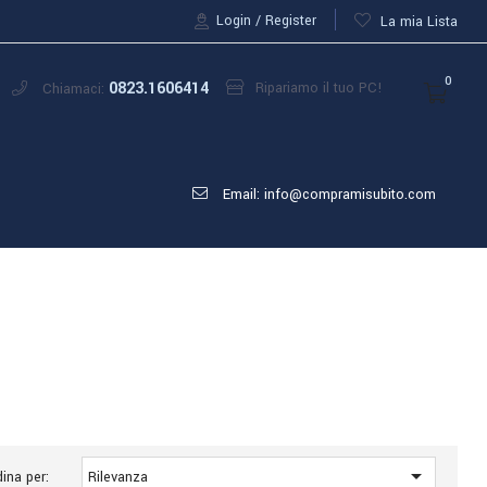
Login
Register
La mia Lista
0
0823.1606414
Ripariamo il tuo PC!
Chiamaci:
Email: info@compramisubito.com

ina per:
Rilevanza