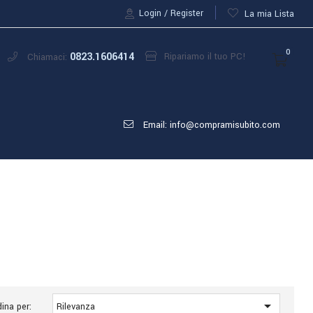
Login
Register
La mia Lista
0
0823.1606414
Ripariamo il tuo PC!
Chiamaci:
Email: info@compramisubito.com

ina per:
Rilevanza