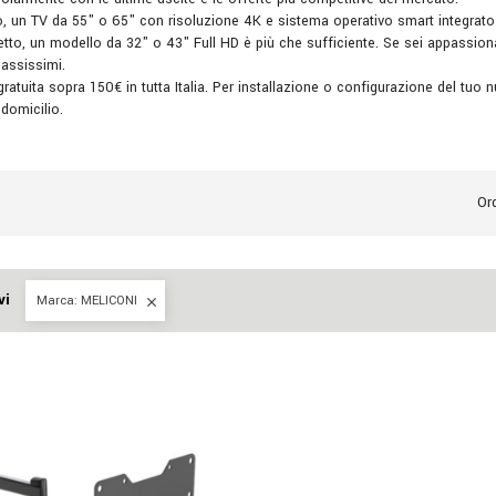
to, un TV da 55" o 65" con risoluzione 4K e sistema operativo smart integrato
tto, un modello da 32" o 43" Full HD è più che sufficiente. Se sei appassion
bassissimi.
ratuita sopra 150€ in tutta Italia. Per installazione o configurazione del tuo
 domicilio.
Ord
vi
Marca: MELICONI
