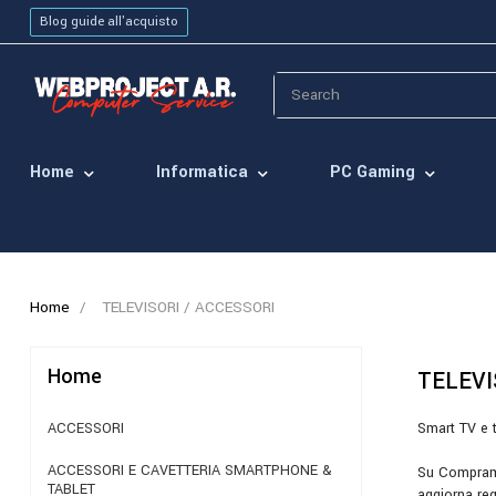
Blog guide all'acquisto
Home
Informatica
PC Gaming
Home
TELEVISORI / ACCESSORI
Home
TELEVI
ACCESSORI
Smart TV e t
ACCESSORI E CAVETTERIA SMARTPHONE &
Su Compramis
TABLET
aggiorna reg