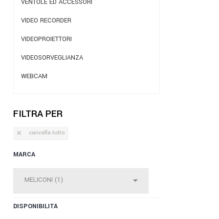
VENTOLE ED ACCESSORI
VIDEO RECORDER
VIDEOPROIETTORI
VIDEOSORVEGLIANZA
WEBCAM
FILTRA PER
cancella tutto

MARCA

MELICONI (1)
DISPONIBILITÀ