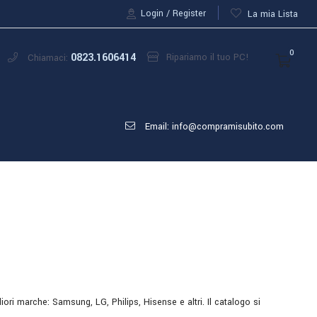
Login
Register
La mia Lista
0
0823.1606414
Ripariamo il tuo PC!
Chiamaci:
Email: info@compramisubito.com
iori marche: Samsung, LG, Philips, Hisense e altri. Il catalogo si