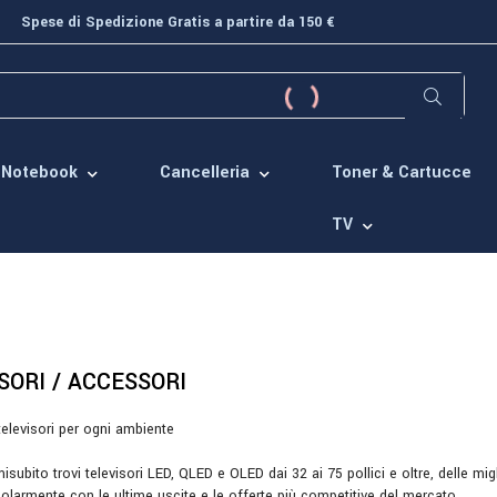
Spese di Spedizione Gratis a partire da 150 €
Toner & Cartucce
Notebook
Cancelleria
TV
SORI / ACCESSORI
elevisori per ogni ambiente
ubito trovi televisori LED, QLED e OLED dai 32 ai 75 pollici e oltre, delle migl
olarmente con le ultime uscite e le offerte più competitive del mercato.