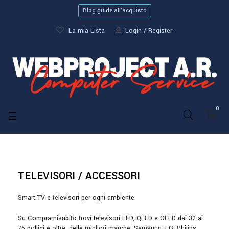
Blog guide all'acquisto
La mia Lista
Login
Register
0
navigazione
☰
Toggle
TELEVISORI / ACCESSORI
Smart TV e televisori per ogni ambiente
Su Compramisubito trovi televisori LED, QLED e OLED dai 32 ai
75 pollici e oltre, delle migliori marche: Samsung, LG, Philips,