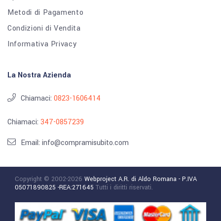
Metodi di Pagamento
Condizioni di Vendita
Informativa Privacy
La Nostra Azienda
Chiamaci:
0823-1606414
Chiamaci:
347-0857239
Email: info@compramisubito.com
Copyright © 2002-2026
Webproject A.R. di Aldo Romana - P.IVA
05071890825 -REA:271645
Tutti i diritti riservati.