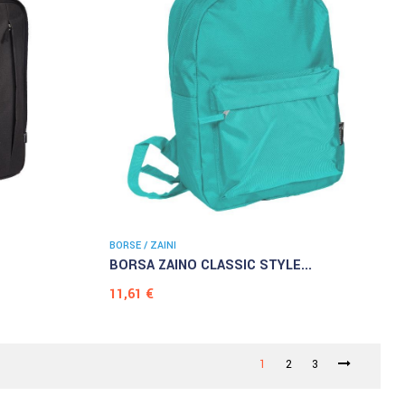
BORSE / ZAINI
BORSA ZAINO CLASSIC STYLE...
Prezzo
11,61 €
1
2
3