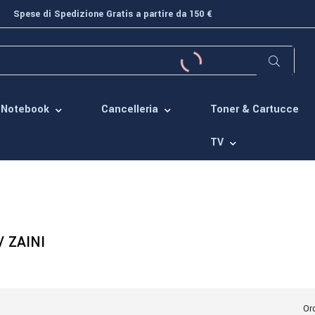
Spese di Spedizione Gratis a partire da 150 €
Toner & Cartucce
Notebook
Cancelleria
TV
/ ZAINI
Ord