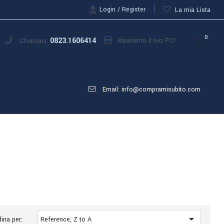
Login
Register
La mia Lista
0
0823.1606414
Ripariamo il tuo PC!
Chiamaci:
Email: info@compramisubito.com

ina per:
Reference, Z to A