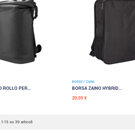
BORSE / ZAINI
 ROLLO PER...
BORSA ZAINO HYBRID...
Prezzo
20,59 €
 1-15 su 39 articoli