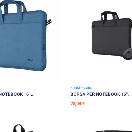
BORSE / ZAINI
NOTEBOOK 16"...
BORSA PER NOTEBOOK 16"...
Prezzo
23,04 €