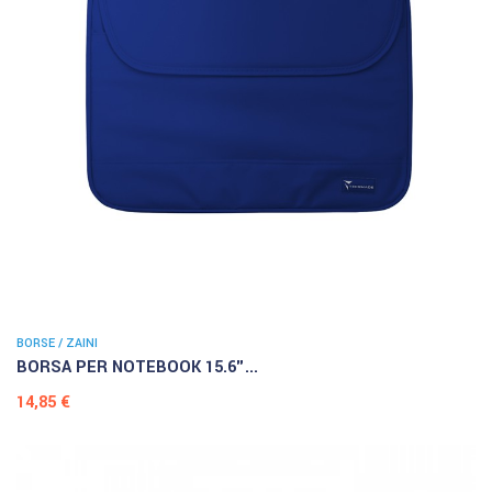
BORSE / ZAINI
BORSA PER NOTEBOOK 15.6"...
Prezzo
14,85 €