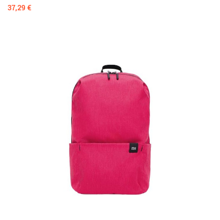
Prezzo
37,29 €