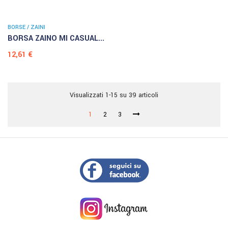
BORSE / ZAINI
BORSA ZAINO MI CASUAL...
Prezzo
12,61 €
Visualizzati 1-15 su 39 articoli
1
2
3