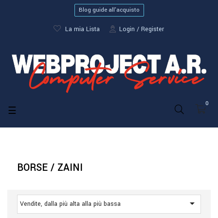
Blog guide all'acquisto
La mia Lista
Login
Register
0
navigazione
☰
Toggle
BORSE / ZAINI

Vendite, dalla più alta alla più bassa