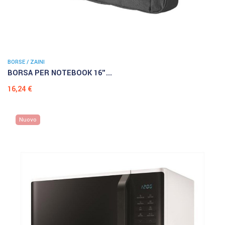
BORSE / ZAINI
BORSA PER NOTEBOOK 16"...
Prezzo
16,24 €
Nuovo