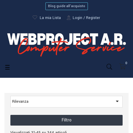
Blog guide all'acquisto
La mia Lista
Login
Register
0
navigazione
☰
Toggle

Rilevanza
Filtro
Visualizzati 31-45 su 344 articoli