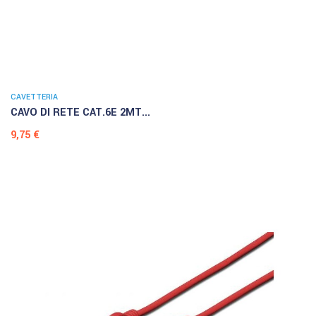
CAVETTERIA
CAVO DI RETE CAT.6E 2MT...
Prezzo
9,75 €