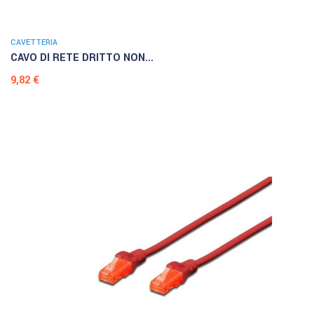
CAVETTERIA
CAVO DI RETE DRITTO NON...
Prezzo
9,82 €