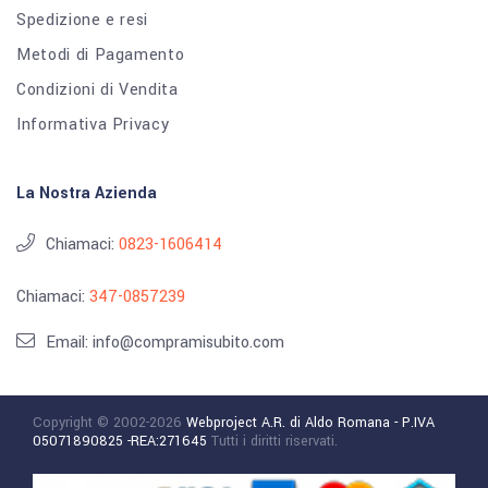
Spedizione e resi
Metodi di Pagamento
Condizioni di Vendita
Informativa Privacy
La Nostra Azienda
Chiamaci:
0823-1606414
Chiamaci:
347-0857239
Email: info@compramisubito.com
Copyright © 2002-2026
Webproject A.R. di Aldo Romana - P.IVA
05071890825 -REA:271645
Tutti i diritti riservati.