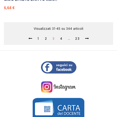
Prezzo
6,64 €
Visualizzati 31-45 su 344 articoli
1
2
3
4
…
23