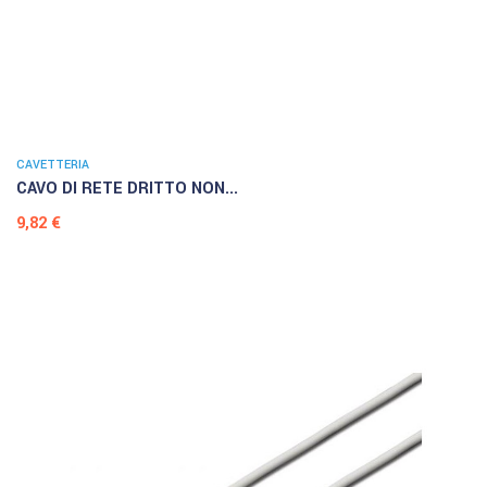
CAVETTERIA
CAVO DI RETE DRITTO NON...
Prezzo
9,82 €