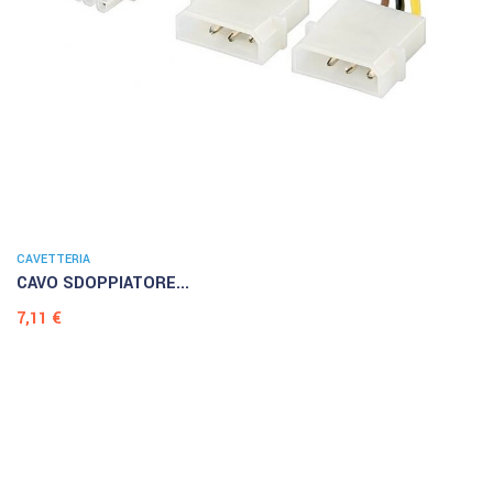
CAVETTERIA
CAVO SDOPPIATORE...
Prezzo
7,11 €