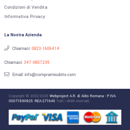
Condizioni di Vendita
Informativa Privacy
La Nostra Azienda
Chiamaci:
0823-1606414
Chiamaci:
347-0857239
Email: info@compramisubito.com
Copyright © 2002-2026
Webproject A.R. di Aldo Romana - P.IVA
05071890825 -REA:271645
Tutti i diritti riservati.