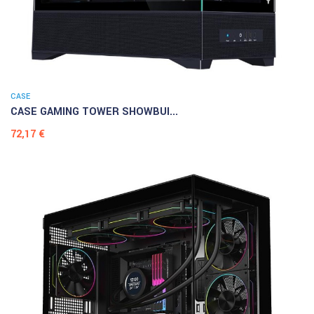
CASE
CASE GAMING TOWER SHOWBUI...
Prezzo
72,17 €