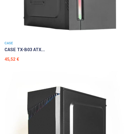
CASE
CASE TX-B03 ATX...
Prezzo
45,52 €