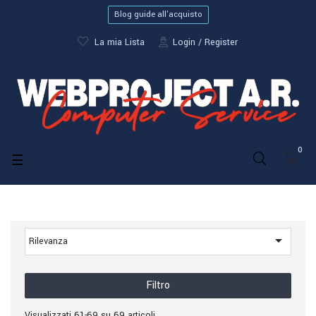
Blog guide all'acquisto
La mia Lista
Login
Register
0
navigazione
☰
Toggle

Rilevanza
Filtro
Visualizzati 61-69 su 69 articoli