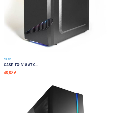
CASE
CASE TX-B18 ATX...
Prezzo
45,52 €