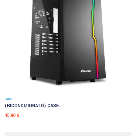
CASE
(RICONDIZIONATO) CASE...
Prezzo
45,90 €