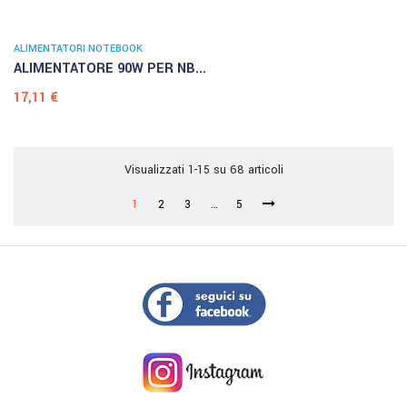
ALIMENTATORI NOTEBOOK
ALIMENTATORE 90W PER NB...
Prezzo
17,11 €
Visualizzati 1-15 su 68 articoli
1
2
3
…
5