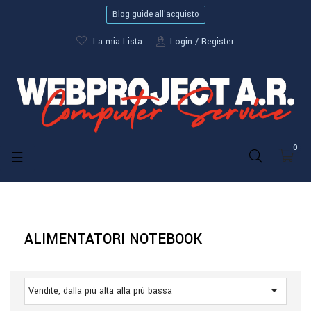
Blog guide all'acquisto
La mia Lista
Login
Register
0
navigazione
☰
Toggle
ALIMENTATORI NOTEBOOK

Vendite, dalla più alta alla più bassa