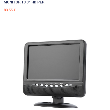
MONITOR 13.3" HD PER...
Prezzo
83,55 €