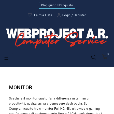
Blog guide all'acquisto
La mia Lista
Login
Register
0
navigazione
☰
Toggle
MONITOR
Scegliere il monitor giusto fa la differenza in termini di
produttività, qualità visiva e benessere degli occhi. Su
Compramisubito trovi monitor Full HD, 4K, ultrawide e gaming
con frequenze di aggiornamento fino a 240Hz, selezionati tra i