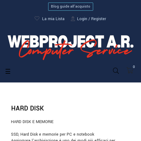
Blog guide all'acquisto
La mia Lista
Login
Register
0
navigazione
☰
Toggle
HARD DISK
HARD DISK E MEMORIE
SSD, Hard Disk e memorie per PC e notebook
Aggiornare l'archiviazione è uno dei modi più efficaci per