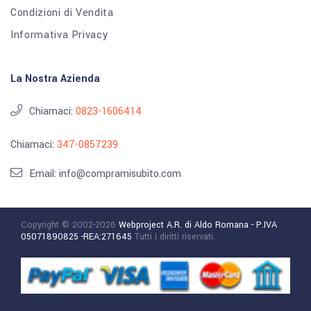
Condizioni di Vendita
Informativa Privacy
La Nostra Azienda
Chiamaci:
0823-1606414
Chiamaci:
347-0857239
Email: info@compramisubito.com
Copyright © 2002-2026
Webproject A.R. di Aldo Romana - P.IVA
05071890825 -REA:271645
Tutti i diritti riservati.