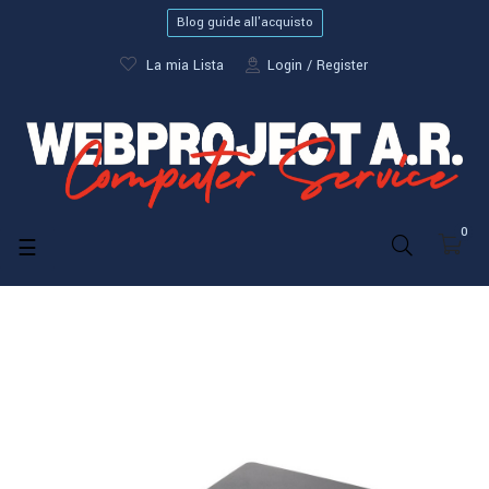
Blog guide all'acquisto
La mia Lista
Login
Register
0
navigazione
☰
Toggle