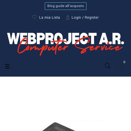
Blog guide all'acquisto
La mia Lista
Login
Register
0
navigazione
☰
Toggle