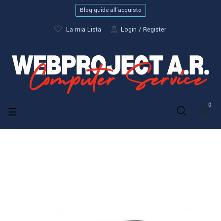
Blog guide all'acquisto
La mia Lista
Login
Register
0
navigazione
☰
Toggle