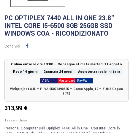
PC OPTIPLEX 7440 ALL IN ONE 23.8"
INTEL CORE I5-6500 8GB 256GB SSD
WINDOWS COA - RICONDIZIONATO
Condividi
Ordina entro le ore 13:00 – Consegna stimata martedì 11 agosto
Reso 14 giorni
Garanzia 24 mesi
Assistenza reale in Italia
Webproject A.R. – P.IVA 05071890825 — Corso Appio, 12 – 81043 Capua
(CE)
313,99 €
Tasse incluse
Personal Computer Dell Optiplex 7440 All in One - Cpu Intel Core i5-