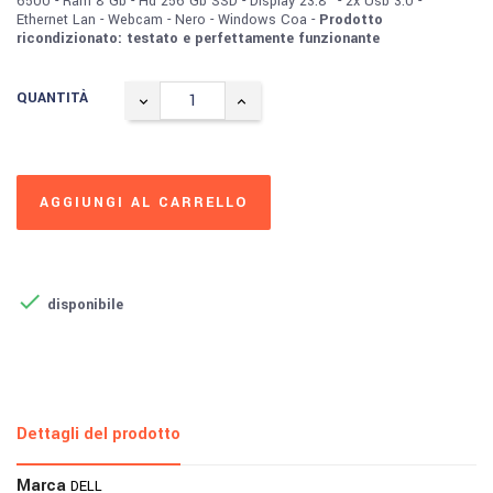
6500 - Ram 8 Gb - Hd 256 Gb SSD - Display 23.8" - 2x Usb 3.0 -
Ethernet Lan - Webcam - Nero - Windows Coa -
Prodotto
ricondizionato: testato e perfettamente funzionante
QUANTITÀ
AGGIUNGI AL CARRELLO

disponibile
Dettagli del prodotto
Marca
DELL