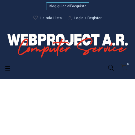
Blog guide all'acquisto
La mia Lista
Login
Register
0
navigazione
☰
Toggle