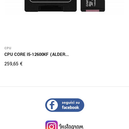
CPU
CPU CORE I5-12600KF (ALDER...
Prezzo
259,65 €