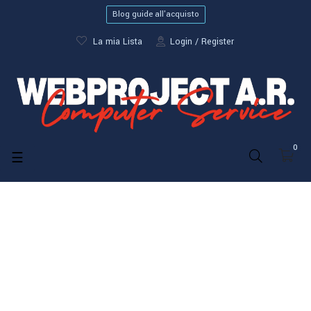
Blog guide all'acquisto
La mia Lista
Login
Register
0
navigazione
☰
Toggle